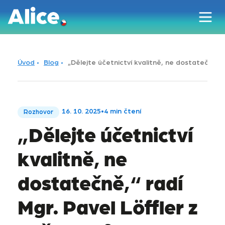
Úvod
Blog
„Dělejte účetnictví kvalitně, ne dostatečně,“
16. 10. 2025
•
4 min čtení
Rozhovor
„Dělejte účetnictví
kvalitně, ne
dostatečně,“ radí
Mgr. Pavel Löffler z