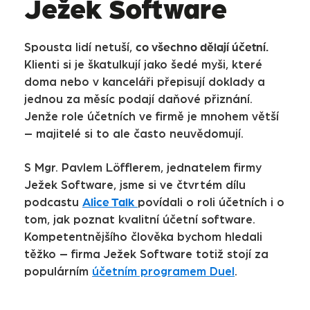
Ježek Software
co všechno dělají účetní.
Spousta lidí netuší,
Klienti si je škatulkují jako šedé myši, které
doma nebo v kanceláři přepisují doklady a
jednou za měsíc podají daňové přiznání.
Jenže role účetních ve firmě je mnohem větší
– majitelé si to ale často neuvědomují.
S Mgr. Pavlem Löfflerem, jednatelem firmy
Ježek Software, jsme si ve čtvrtém dílu
Alice Talk
podcastu
povídali o roli účetních i o
tom, jak poznat kvalitní účetní software.
Kompetentnějšího člověka bychom hledali
těžko – firma Ježek Software totiž stojí za
populárním
účetním programem Duel
.