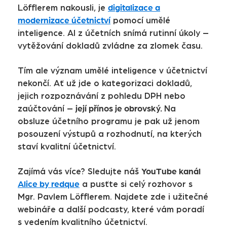
digitalizace a
Löfflerem nakousli, je
modernizace účetnictví
pomocí umělé
inteligence. AI z účetních snímá rutinní úkoly –
vytěžování dokladů zvládne za zlomek času.
Tím ale význam umělé inteligence v účetnictví
nekončí. Ať už jde o kategorizaci dokladů,
jejich rozpoznávání z pohledu DPH nebo
její přínos je obrovský.
zaúčtování –
Na
obsluze účetního programu je pak už jenom
posouzení výstupů a rozhodnutí, na kterých
staví kvalitní účetnictví.
YouTube kanál
Zajímá vás více? Sledujte náš
Alice by redque
a pusťte si celý rozhovor s
Mgr. Pavlem Löfflerem. Najdete zde i užitečné
webináře a další podcasty, které vám poradí
s vedením kvalitního účetnictví.