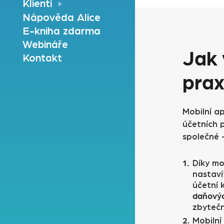
Klienti
Nápověda Alice
E-kniha zdarma
Webináře
Jak 
Kontakt
prax
Mobilní a
účetních 
společné –
Díky mo
nastaví
účetní 
daňovýc
zbytečn
Mobilní 