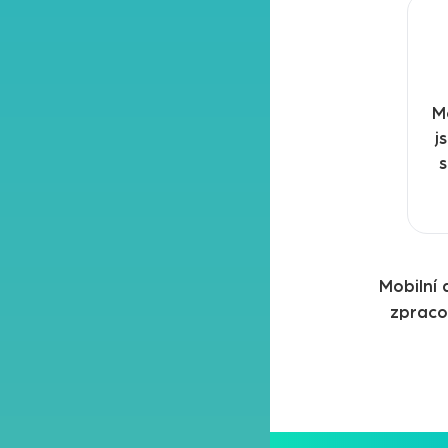
M
j
s
Mobilní
zpraco