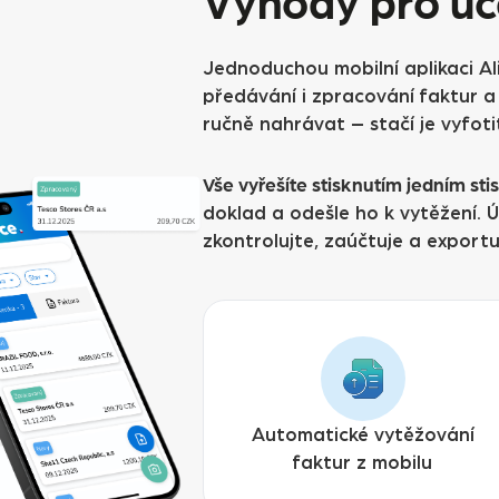
Výhody pro úče
Jednoduchou mobilní aplikaci Al
předávání i zpracování faktur a
ručně nahrávat – stačí je vyfoti
Vše vyřešíte stisknutím jedním st
doklad a odešle ho k vytěžení. 
zkontrolujte, zaúčtuje a export
Automatické vytěžování
faktur z mobilu