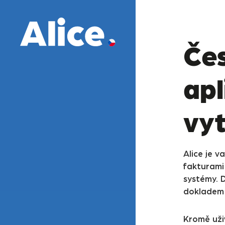
Čes
apl
vy
Alice je v
fakturami
systémy. D
dokladem 
Kromě uži