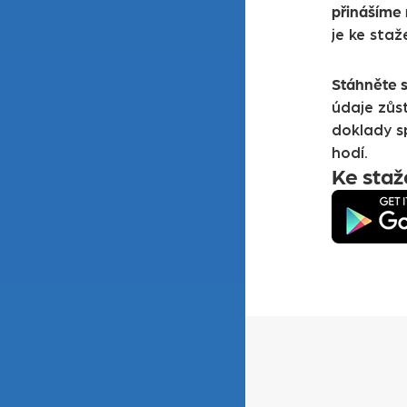
přinášíme 
je ke sta
Stáhněte s
údaje zůst
doklady sp
hodí.
Ke staž