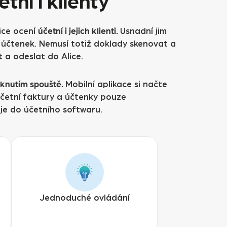
tní i klienty
účetní i jejich klienti.
ice ocení
Usnadní jim
 účtenek. Nemusí totiž doklady skenovat a
t a odeslat do Alice.
isknutím spouště.
Mobilní aplikace si načte
Účetní faktury a účtenky pouze
uje do účetního softwaru.
Jednoduché ovládání