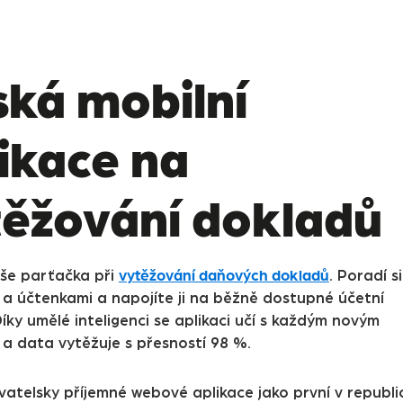
ká mobilní
ikace na
těžování dokladů
vytěžování daňových dokladů
aše parťačka při
. Poradí si
 a účtenkami a napojíte ji na běžně dostupné účetní
íky umělé inteligenci se aplikaci učí s každým novým
a data vytěžuje s přesností 98 %.
vatelsky příjemné webové aplikace jako první v republi