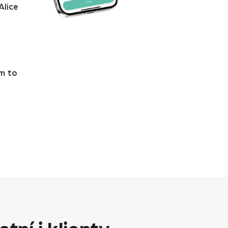
Alice
ám to