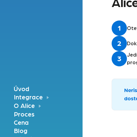
Alic
1
Otev
2
Dok
Jed
3
pro
Úvod
Neris
Integrace
dost
O Alice
Proces
Cena
Blog