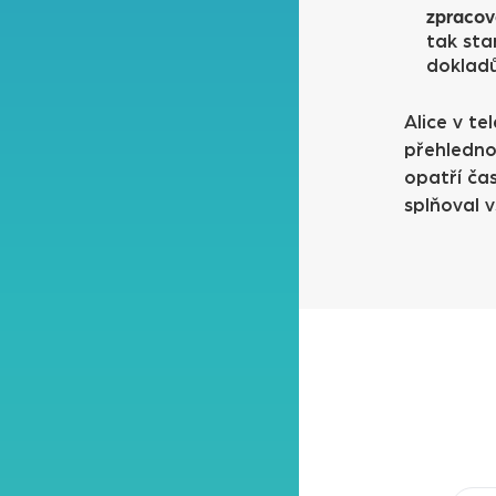
zpracov
tak sta
dokladů
Alice v te
přehledno
opatří ča
splňoval v