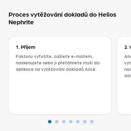
Proces vytěžování dokladů do Helios
Nephrite
1. Příjem
2.
Fakturu vyfotíte, zašlete e-mailem,
Ali
naskenujete nebo ji přetáhnete myší do
vy
aplikace na vytěžování dokladů Alice.
nač
da