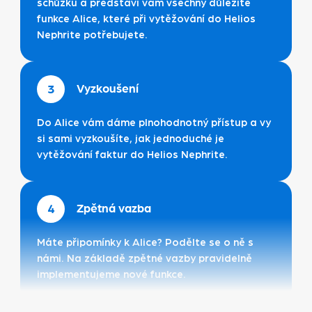
schůzku a představí vám všechny důležité
funkce Alice, které při vytěžování do Helios
Nephrite potřebujete.
Vyzkoušení
3
Do Alice vám dáme plnohodnotný přístup a vy
si sami vyzkoušíte, jak jednoduché je
vytěžování faktur do Helios Nephrite.
Zpětná vazba
4
Máte připomínky k Alice? Podělte se o ně s
námi. Na základě zpětné vazby pravidelně
implementujeme nové funkce.