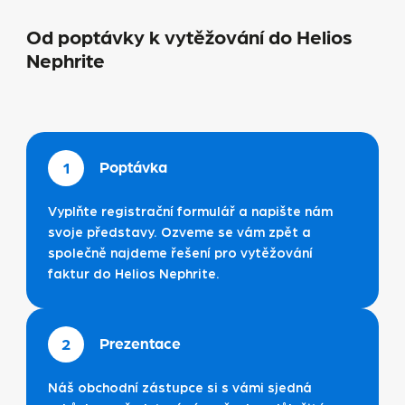
Od poptávky k vytěžování do Helios
Nephrite
Poptávka
1
Vyplňte registrační formulář a napište nám
svoje představy. Ozveme se vám zpět a
společně najdeme řešení pro vytěžování
faktur do Helios Nephrite.
Prezentace
2
Náš obchodní zástupce si s vámi sjedná