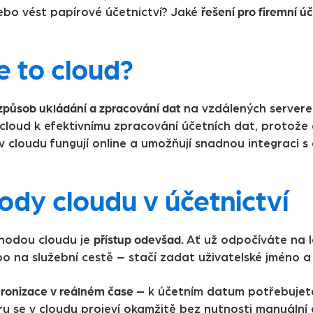
řešení pro firemní úč
ebo vést papírové účetnictví? Jaké
e to cloud?
způsob ukládání a zpracování dat
na vzdálených serverec
 cloud k efektivnímu zpracování účetních dat, protože 
 cloudu fungují online a umožňují snadnou integraci s d
ody cloudu v účetnictví
přístup odevšad.
ýhodou cloudu je
Ať už odpočíváte na l
o na služební cestě – stačí zadat uživatelské jméno a 
ronizace v reálném čase
– k účetním datum potřebujete
ru se v cloudu projeví okamžitě bez nutnosti manuální