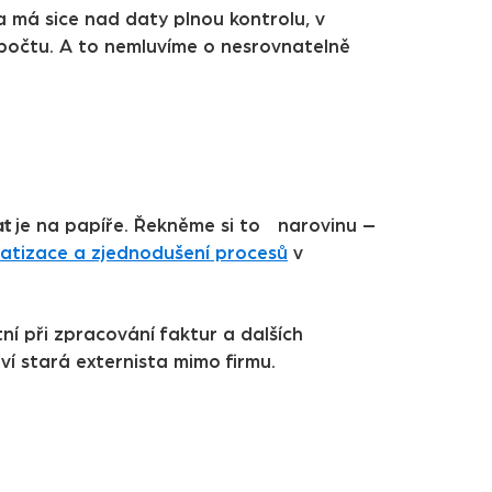
a má sice nad daty plnou kontrolu, v
zpočtu. A to nemluvíme o nesrovnatelně
at
je na papíře. Řekněme si to narovinu –
atizace a zjednodušení procesů
v
ní při zpracování faktur a dalších
tví stará externista mimo firmu.