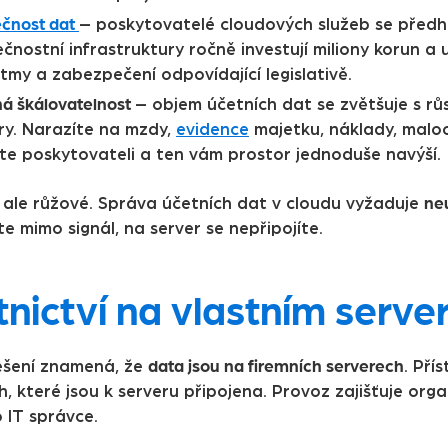
čnost dat
– poskytovatelé cloudových služeb se předh
čnostní infrastruktury ročně investují miliony korun a u
itmy a zabezpečení odpovídající legislativě.
á škálovatelnost
– objem účetních dat se zvětšuje s rů
ry. Narazíte na mzdy,
evidence
majetku, náklady, maloo
te poskytovateli a ten vám prostor jednoduše navýší.
neu
e ale růžové. Správa účetních dat v cloudu vyžaduje
e mimo signál, na server se nepřipojíte.
nictví na vlastním serve
data jsou na firemních serverech
řešení znamená, že
. Pří
h, které jsou k serveru připojena. Provoz zajišťuje or
 IT správce.