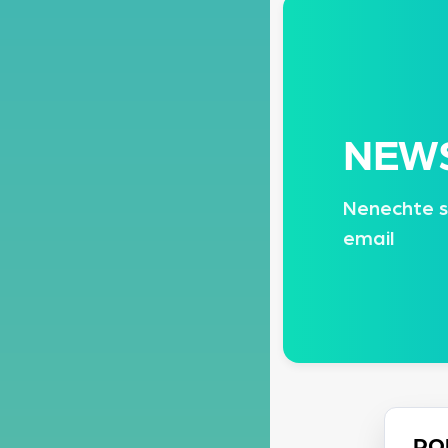
NEW
Nenechte s
email
PO