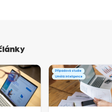
články
Případová studie
Umělá inteligence