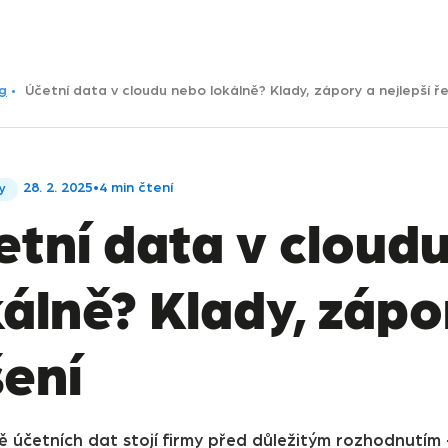
g
Účetní data v cloudu nebo lokálně? Klady, zápory a nejlepší ř
28. 2. 2025
•
4 min čtení
ky
etní data v cloud
álně? Klady, zápo
šení
ě účetních dat stojí firmy před důležitým rozhodnutím 