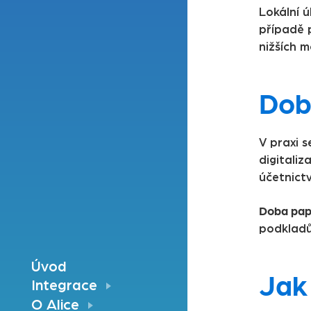
Lokální 
případě 
nižších 
Doba
V praxi s
digitali
účetnictv
Doba pap
podkladů
Úvod
Jak
Integrace
O Alice