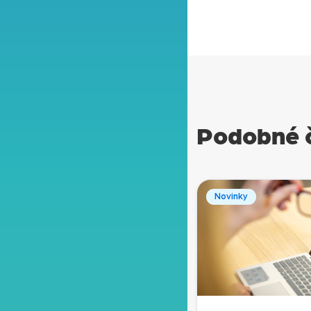
Podobné 
Novinky