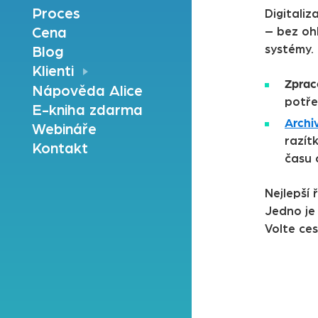
Proces
Digitaliz
– bez oh
Cena
systémy.
Blog
Klienti
Zprac
Nápověda Alice
potře
E-kniha zdarma
Archi
Webináře
razít
Kontakt
času 
Nejlepší 
Jedno je 
Volte ces