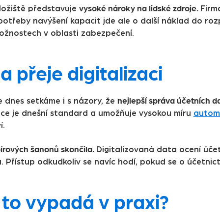
vysoké nároky na lidské zdroje.
úložiště představuje
Firm
potřeby navýšení kapacit jde ale o další náklad do ro
možnostech v oblasti zabezpečení.
 přeje digitalizaci
nejlepší správa účetních d
e dnes setkáme i s názory, že
zace je dnešní standard a umožňuje vysokou míru
autom
í.
írových šanonů skončila.
Digitalizovaná data ocení účet
. Přístup odkudkoliv se navíc hodí, pokud se o účetnic
 to vypadá v praxi?