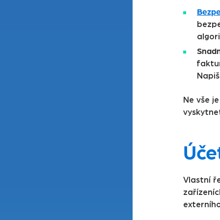
Bezpe
bezpe
algor
Snadn
faktu
Napiš
Ne vše j
vyskytnet
Účet
Vlastní 
zařízeníc
externího