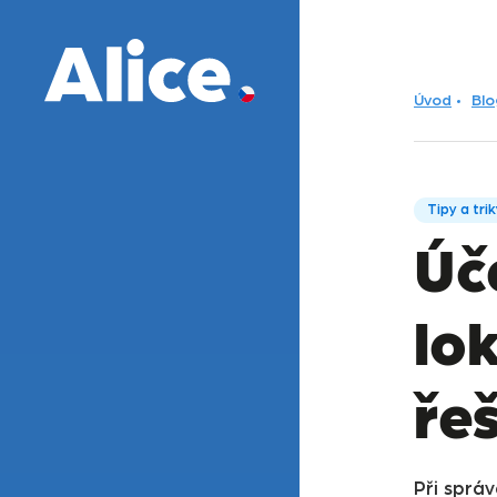
Úvod
Blo
Tipy a tri
Úč
lok
ře
Při správ