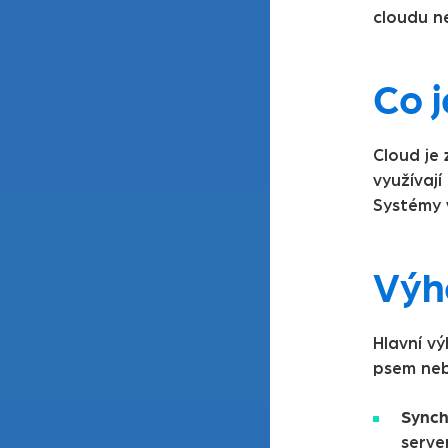
cloudu n
Co j
Cloud je
využívají
Systémy v
Výh
Hlavní v
psem neb
Synch
serve