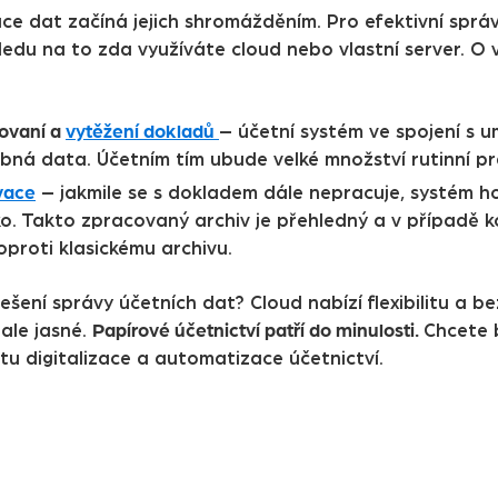
ace dat začíná jejich shromážděním. Pro efektivní spr
ledu na to zda využíváte cloud nebo vlastní server. O
ovaní a
vytěžení dokladů
– účetní systém ve spojení s u
bná data. Účetním tím ubude velké množství rutinní pr
vace
– jakmile se s dokladem dále nepracuje, systém ho
ko. Takto zpracovaný archiv je přehledný a v případě 
oproti klasickému archivu.
řešení správy účetních dat? Cloud nabízí flexibilitu a b
Papírové účetnictví patří do minulosti.
ale jasné.
Chcete b
tu digitalizace a automatizace účetnictví.