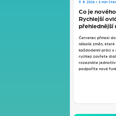
3. 8. 2026
•
2 min čten
Co je nového 
Rychlejší ovl
přehlednější 
Červenec přinesl do
několik změn, které
každodenní práci s
rychleji zavřete di
rozeznáte jednotliv
podpoříte nové fun