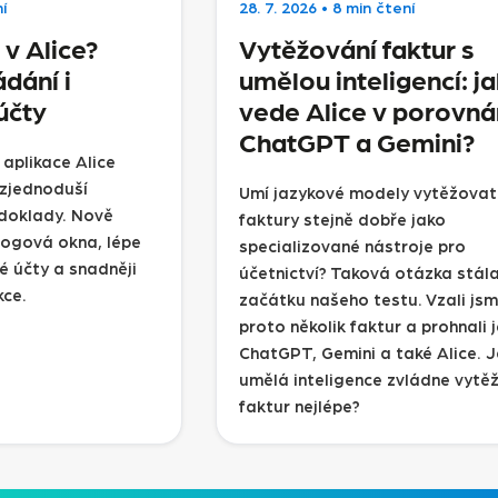
í
28. 7. 2026
•
8 min čtení
v Alice?
Vytěžování faktur s
ádání i
umělou inteligencí: ja
účty
vede Alice v porovnán
ChatGPT a Gemini?
 aplikace Alice
 zjednoduší
Umí jazykové modely vytěžovat
 doklady. Nově
faktury stejně dobře jako
alogová okna, lépe
specializované nástroje pro
é účty a snadněji
účetnictví? Taková otázka stál
kce.
začátku našeho testu. Vzali js
proto několik faktur a prohnali 
ChatGPT, Gemini a také Alice. 
umělá inteligence zvládne vytě
faktur nejlépe?