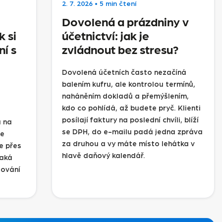
2. 7. 2026
•
5 min čtení
Dovolená a prázdniny v
k si
účetnictví: jak je
í s
zvládnout bez stresu?
Dovolená účetních často nezačíná
balením kufru, ale kontrolou termínů,
naháněním dokladů a přemýšlením,
kdo co pohlídá, až budete pryč. Klienti
posílají faktury na poslední chvíli, blíží
a na
se DPH, do e-mailu padá jedna zpráva
me
za druhou a vy máte místo lehátka v
je přes
hlavě daňový kalendář.
Jaká
žování