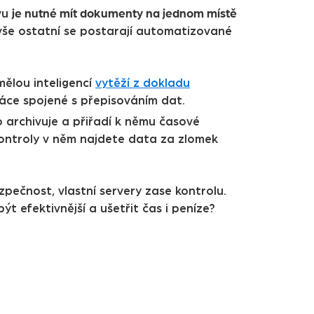
je nutné mít dokumenty na jednom místě
ávu
 vše ostatní se postarají automatizované
mělou inteligencí
vytěží z dokladu
áce spojené s přepisováním dat.
 archivuje a přiřadí k němu časové
kontroly v něm najdete data za zlomek
ezpečnost, vlastní servery zase kontrolu.
ýt efektivnější a ušetřit čas i peníze?