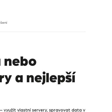
ešení
u nebo
ry a nejlepší
– využít vlastní servery, spravovat data v