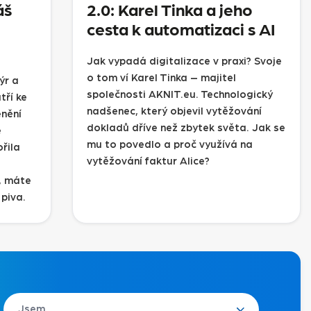
áš
2.0: Karel Tinka a jeho
cesta k automatizaci s AI
Jak vypadá digitalizace v praxi? Svoje
o tom ví Karel Tinka – majitel
ýr a
společnosti AKNIT.eu. Technologický
ří ke
nadšenec, který objevil vytěžování
enění
dokladů dříve než zbytek světa. Jak se
e
mu to povedlo a proč využívá na
řila
vytěžování faktur Alice?
e, máte
piva.