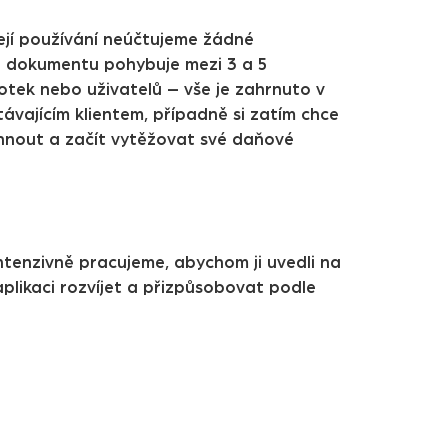
její používání neúčtujeme žádné
o dokumentu pohybuje mezi 3 a 5
otek nebo uživatelů – vše je zahrnuto v
távajícím klientem, případně si zatím chce
áhnout a začít vytěžovat své daňové
intenzivně pracujeme, abychom ji uvedli na
plikaci rozvíjet a přizpůsobovat podle