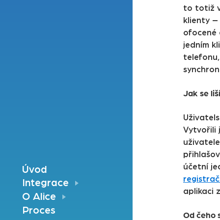
to totiž 
klienty 
ofocené 
jedním k
telefonu,
synchron
Jak se li
Uživatels
Vytvořil
uživatele
přihlašov
účetní je
Úvod
registrač
Integrace
aplikaci 
O Alice
Proces
Od čeho s