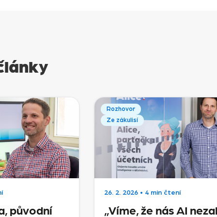
články
Rozhovor
Ze zákulisí
í
26. 2. 2026
•
4 min čtení
a, původní
„Víme, že nás AI nezab