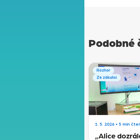
Podobné 
Rozhor
Ze zákulisí
1. 5. 2026
•
5 min čten
„Alice dozrál