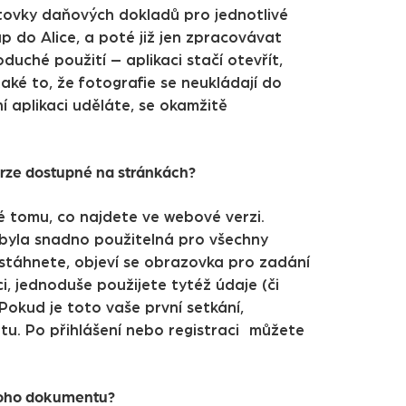
 stovky daňových dokladů pro jednotlivé
 do Alice, a poté již jen zpracovávat
uché použití – aplikaci stačí otevřít,
také to, že fotografie se neukládají do
ní aplikaci uděláte, se okamžitě
verze dostupné na stránkách?
né tomu, co najdete ve webové verzi.
y byla snadno použitelná pro všechny
é stáhnete, objeví se obrazovka pro zadání
i, jednoduše použijete tytéž údaje (či
Pokud je toto vaše první setkání,
utu. Po přihlášení nebo registraci můžete
ednoho dokumentu?