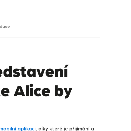
edque
edstavení
e Alice by
mobilní aplikaci
, díky které je přijímání a