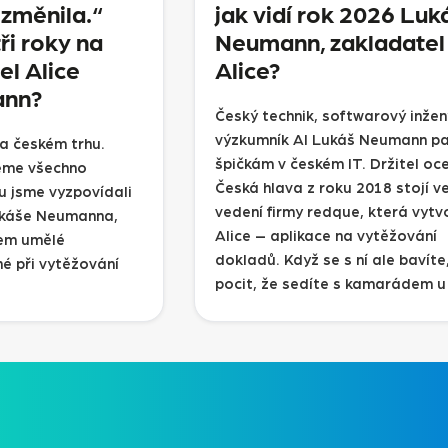
ezměnila.“
jak vidí rok 2026 Luk
ři roky na
Neumann, zakladatel
el Alice
Alice?
ann?
Český technik, softwarový inžen
výzkumník AI Lukáš Neumann pat
 na českém trhu.
špičkám v českém IT. Držitel oc
eme všechno
Česká hlava z roku 2018 stojí v
ru jsme vyzpovídali
vedení firmy redque, která vytvo
ukáše Neumanna,
Alice – aplikace na vytěžování
jem umělé
dokladů. Když se s ní ale bavít
né při vytěžování
pocit, že sedíte s kamarádem u 