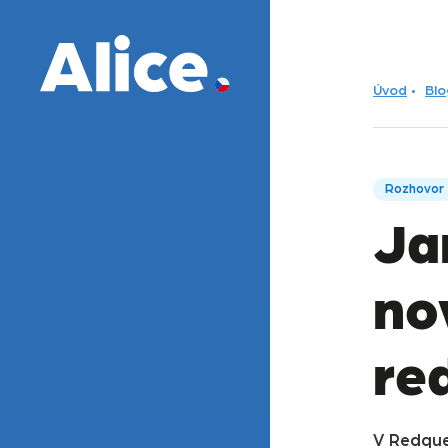
Úvod
Blo
Rozhovor
Ja
no
re
V Redque 