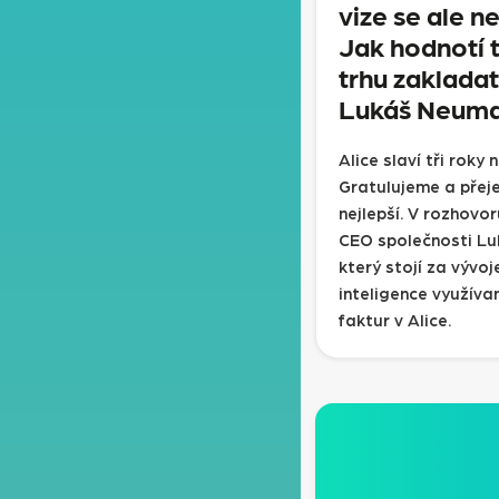
vize se ale n
Jak hodnotí t
trhu zakladat
Lukáš Neum
Alice slaví tři roky
Gratulujeme a přej
nejlepší. V rozhovo
CEO společnosti L
který stojí za vývo
inteligence využíva
faktur v Alice.