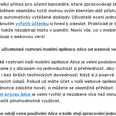
velký přínos pro účetní kanceláře, které zpracovávají
– během okamžiku totiž mohou svým klientům dát přístup
a automaticky vytěžené doklady. Uživatelé ocení jednod
liknutím
vyfotit účtenku
a hned ji odeslat. Praktické je 
 takže nezabírají místo v paměti. Navíc vše, co v mobil
izuje s webovou verzí.
ší uživatelské rozhraní mobilní aplikace Alice od webové 
ké rozhraní naší mobilní aplikace Alice je velmi podob
i jsme ji s důrazem na jednoduchost a přehlednost, ab
 i bez širších technických dovedností. Když si ji poprv
acích údajů. Pokud už máte účet v naší webové aplikac
dnotce založíte nové), a můžete se okamžitě přihlásit. 
ní proces Alice
je velmi rychlý a nezabere více než min
začít plnohodnotně využívat..
e odvíjí cena používání Alice a kolik stojí zpracování j