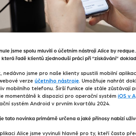
nule jsme spolu mluvili o
účetním nástroji Alice by redque
 která řadě klientů zjednoduší práci při “získávání” doklad
, nedávno jsme pro naše klienty spustili mobilní aplikac
 webové verze
účetního nástroje
. Umožňuje nahrát dok
iv mobilního telefonu. Širší funkce ale stále zůstávají
 je momentálně k dispozici pro operační systém
iOS v 
ační systém Android v prvním kvartálu 2024.
je tato novinka primárně určena a jaké přínosy nabízí už
plikaci Alice jsme vyvinuli hlavně pro ty, kteří často p