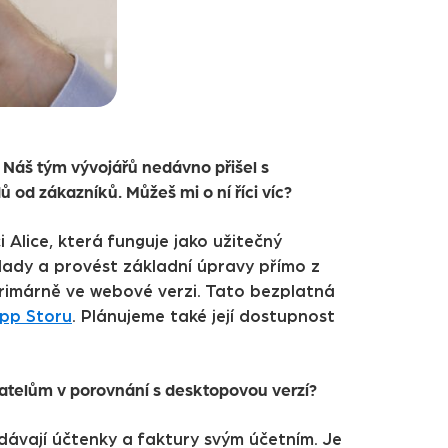
. Náš tým vývojářů nedávno přišel s
ů od zákazníků. Můžeš mi o ní říci víc?
i Alice, která funguje jako užitečný
lady a provést základní úpravy přímo z
 primárně ve webové verzi. Tato bezplatná
App Storu
. Plánujeme také její dostupnost
ivatelům v porovnání s desktopovou verzí?
ředávají účtenky a faktury svým účetním. Je