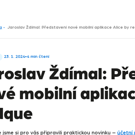
g
Jaroslav Ždímal: Představení nové mobilní aplikace Alice by r
23. 1. 2024
•
4 min čtení
roslav Ždímal: Př
vé mobilní aplikac
dque
jsme si pro vás připravili praktickou novinku –
účetní 