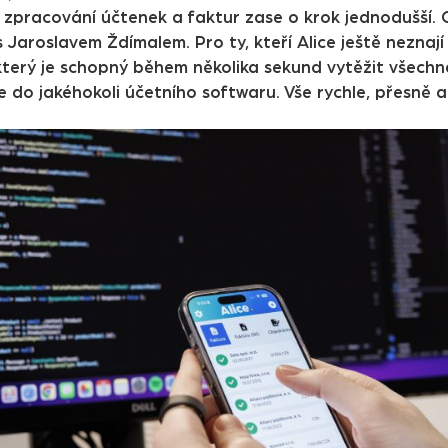
zpracování účtenek a faktur zase o krok jednodušší. O 
s Jaroslavem Ždímalem. Pro ty, kteří Alice ještě neznaj
 který je schopný během několika sekund vytěžit všech
e do jakéhokoli účetního softwaru. Vše rychle, přesně 