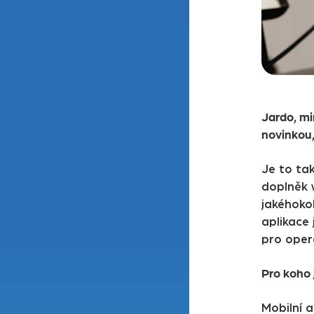
Jardo, mi
novinkou,
Je to tak
doplněk
jakéhokol
aplikace
pro oper
Pro koho 
Mobilní a