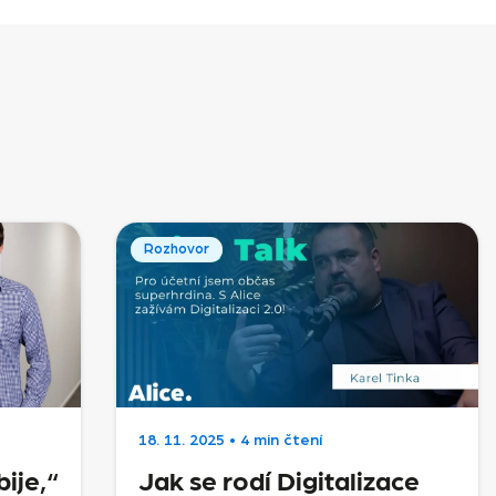
Rozhovor
18. 11. 2025
•
4 min čtení
ije,“
Jak se rodí Digitalizace