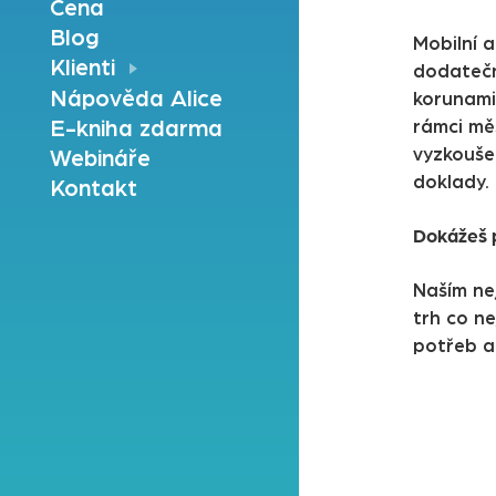
Cena
Blog
Mobilní 
Klienti
dodatečn
Nápověda Alice
korunami
E-kniha zdarma
rámci měs
vyzkouše
Webináře
doklady.
Kontakt
Dokážeš p
Naším nej
trh co n
potřeb a