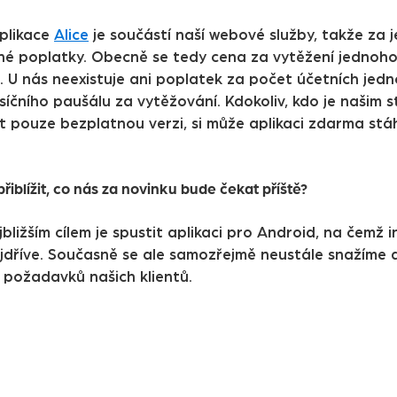
aplikace
Alice
je součástí naší webové služby, takže za 
é poplatky. Obecně se tedy cena za vytěžení jednoh
. U nás neexistuje ani poplatek za počet účetních jedn
íčního paušálu za vytěžování. Kdokoliv, kdo je našim s
t pouze bezplatnou verzi, si může aplikaci zdarma st
řiblížit, co nás za novinku bude čekat příště?
bližším cílem je spustit aplikaci pro Android, na čemž 
ejdříve. Současně se ale samozřejmě neustále snažíme a
 požadavků našich klientů.