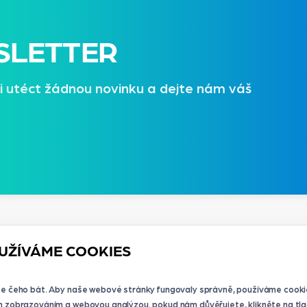
SLETTER
i utéct žádnou novinku a dejte nám váš
UŽÍVÁME COOKIES
se čeho bát. Aby naše webové stránky fungovaly správně, používáme cooki
m zobrazováním a webovou analýzou. pokud nám důvěřujete, klikněte na tla