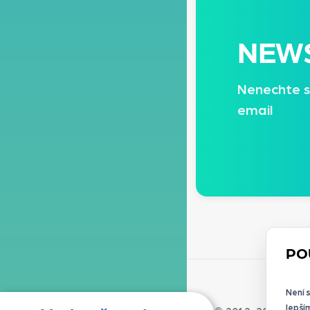
NEW
Nenechte s
email
PO
Není 
lepší