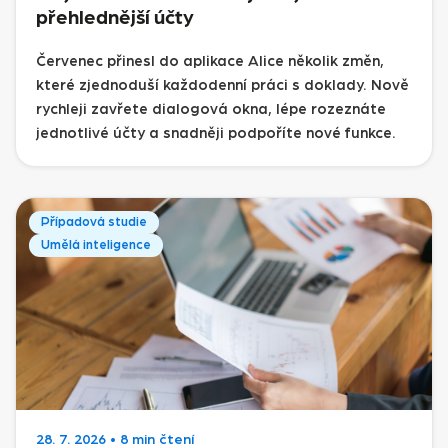
přehlednější účty
Červenec přinesl do aplikace Alice několik změn,
které zjednoduší každodenní práci s doklady. Nově
rychleji zavřete dialogová okna, lépe rozeznáte
jednotlivé účty a snadněji podpoříte nové funkce.
Případová studie
Umělá inteligence
28. 7. 2026
•
8 min čtení