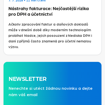
7. 7. 2026
•
11 min čtení
Nástrahy fakturace: Nejčastější rizika
pro DPH a účetnictví
Ačkoliv zpracování faktur a daňových dokladů
může v dnešní době díky moderním technologiím
probíhat hladce, jejich posouzení z hlediska DPH i
daní z příjmů často znamená pro účetní nemalou
výzvu.
NEWSLETTER
Nenechte si utéct žádnou novinku a dejte
nám váš email