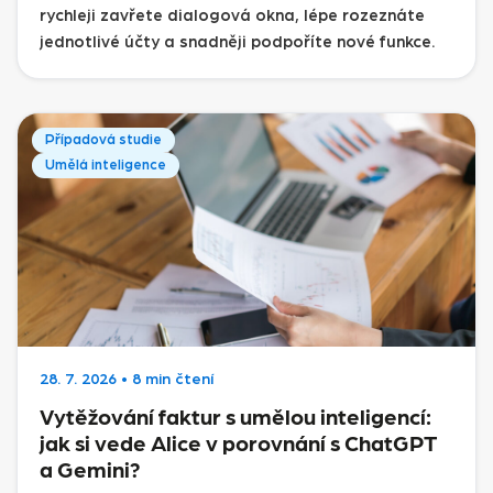
rychleji zavřete dialogová okna, lépe rozeznáte
jednotlivé účty a snadněji podpoříte nové funkce.
Případová studie
Umělá inteligence
28. 7. 2026
•
8 min čtení
Vytěžování faktur s umělou inteligencí:
jak si vede Alice v porovnání s ChatGPT
a Gemini?