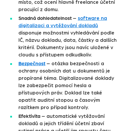
místo, což ocení hlavně freelance účetní
pracující z domu.
Snadná dohledatelnost
–
software na
digitalizaci a vytěžování dokladů
disponuje možnostmi vyhledávání podle
IČ, názvu dokladu, data, částky a dalších
kritérií. Dokumenty jsou navíc uložené v
cloudu s přístupem odkudkoliv.
Bezpečnost
– otázka bezpečnosti a
ochrany osobních dat u dokumentů je
propírané téma. Digitalizované doklady
lze zabezpečit pomocí hesla a
přístupových práv. Doklad lze také
opatřit auditní stopou a časovým
razítkem pro případ kontroly.
Efektivita
– automatické vytěžování
dokladů a jejich třídění účetní zbaví
rutinní práce a ušetří jim spoustu času.