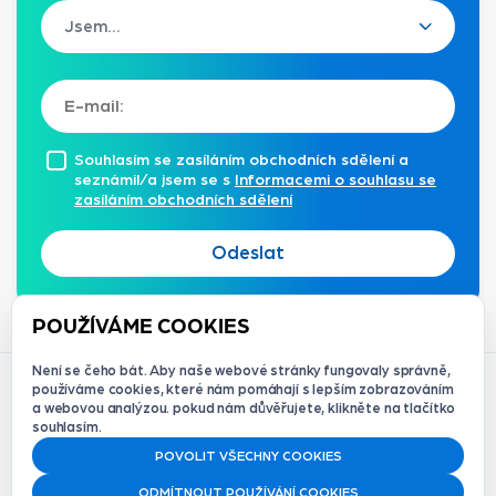
Souhlasím se zasíláním obchodních sdělení a
seznámil/a jsem se s
Informacemi o souhlasu se
zasíláním obchodních sdělení
Odeslat
POUŽÍVÁME COOKIES
Není se čeho bát. Aby naše webové stránky fungovaly správně,
používáme cookies, které nám pomáhají s lepším zobrazováním
a webovou analýzou. pokud nám důvěřujete, klikněte na tlačítko
souhlasím.
© 2012-2026 Redque s.r.o. | Držitelé
ISO/IEC 27001:2023
POVOLIT VŠECHNY COOKIES
ODMÍTNOUT POUŽÍVÁNÍ COOKIES