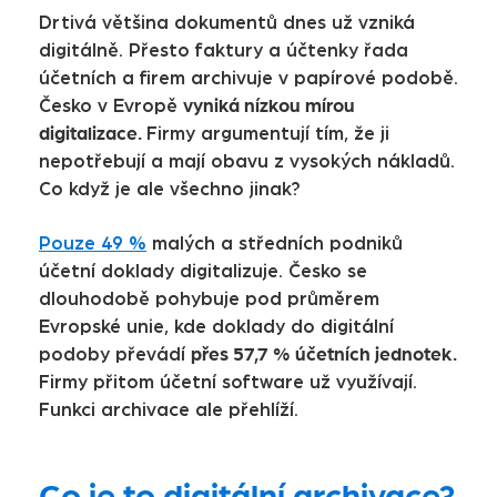
Drtivá většina dokumentů dnes už vzniká
digitálně. Přesto faktury a účtenky řada
účetních a firem archivuje v papírové podobě.
vyniká nízkou mírou
Česko v Evropě
digitalizace.
Firmy argumentují tím, že ji
nepotřebují a mají obavu z vysokých nákladů.
Co když je ale všechno jinak?
Pouze 49 %
malých a středních podniků
účetní doklady digitalizuje. Česko se
dlouhodobě pohybuje pod průměrem
Evropské unie, kde doklady do digitální
přes 57,7 % účetních jednotek.
podoby převádí
Firmy přitom účetní software už využívají.
Funkci archivace ale přehlíží.
Co je to digitální archivace?