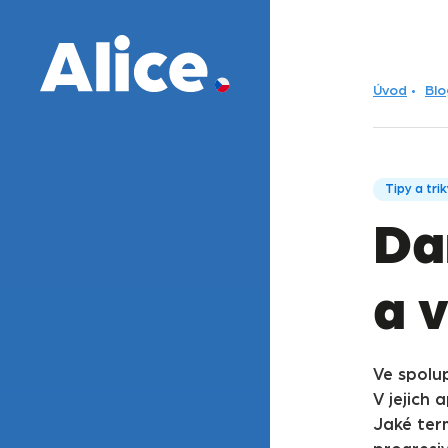
Úvod
Blo
Tipy a tri
Da
a 
Ve spolu
V jejich 
Jaké ter