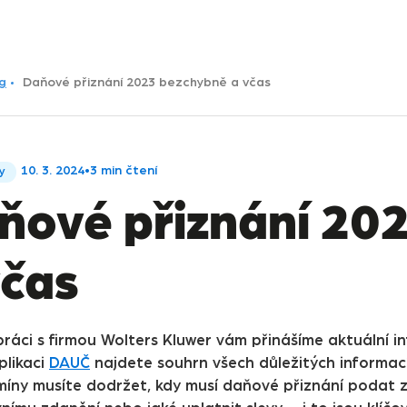
g
Daňové přiznání 2023 bezchybně a včas
10. 3. 2024
•
3 min čtení
ky
ňové přiznání 20
včas
práci s firmou Wolters Kluwer vám přinášíme aktuální 
aplikaci
DAUČ
najdete souhrn všech důležitých informací
míny musíte dodržet, kdy musí daňové přiznání podat 