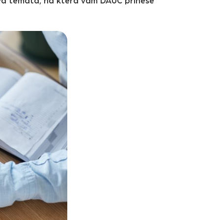
čová témata, na která vám DAUČ přinese