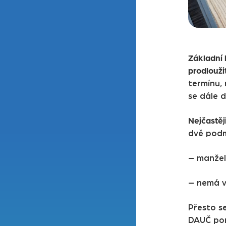
Základní l
prodloužit
termínu, 
se dále d
Nejčastěj
dvě podm
– manžel
– nemá vl
Přesto s
DAUČ pom