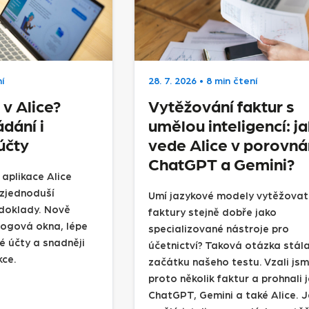
í
28. 7. 2026
•
8 min čtení
v Alice?
Vytěžování faktur s
ádání i
umělou inteligencí: ja
účty
vede Alice v porovnán
ChatGPT a Gemini?
 aplikace Alice
 zjednoduší
Umí jazykové modely vytěžovat
 doklady. Nově
faktury stejně dobře jako
alogová okna, lépe
specializované nástroje pro
é účty a snadněji
účetnictví? Taková otázka stál
kce.
začátku našeho testu. Vzali js
proto několik faktur a prohnali 
ChatGPT, Gemini a také Alice. 