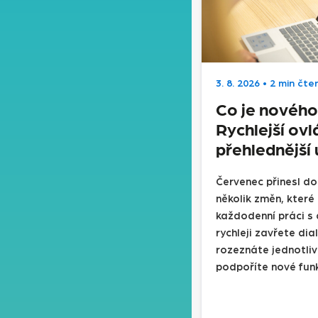
3. 8. 2026
•
2 min čten
Co je nového 
Rychlejší ovl
přehlednější 
Červenec přinesl do
několik změn, které
každodenní práci s
rychleji zavřete di
rozeznáte jednotliv
podpoříte nové fun