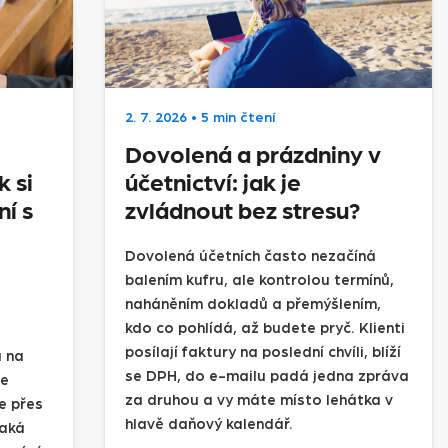
2. 7. 2026
•
5 min čtení
Dovolená a prázdniny v
k si
účetnictví: jak je
í s
zvládnout bez stresu?
Dovolená účetních často nezačíná
balením kufru, ale kontrolou termínů,
naháněním dokladů a přemýšlením,
kdo co pohlídá, až budete pryč. Klienti
posílají faktury na poslední chvíli, blíží
a na
se DPH, do e-mailu padá jedna zpráva
me
za druhou a vy máte místo lehátka v
je přes
hlavě daňový kalendář.
Jaká