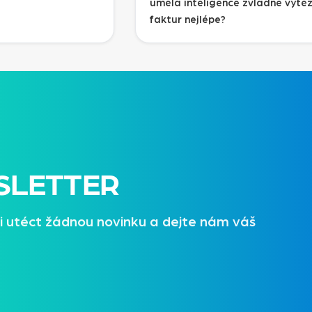
umělá inteligence zvládne vytě
faktur nejlépe?
SLETTER
i utéct žádnou novinku a dejte nám váš