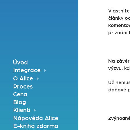
Vlastnít
články od
komentova
přiznání 
Na závěr
Úvod
výzvu, k
Integrace
O Alice
Už nemus
Proces
daňové p
Cena
Blog
Klienti
Nápověda Alice
Zvýhodně
E-kniha zdarma