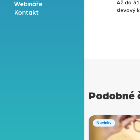
Až do 31
Webináře
slevový 
Kontakt
Podobné 
Novinky