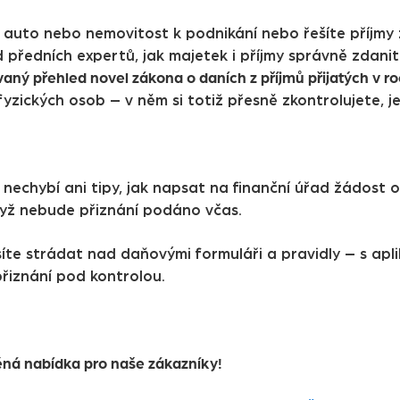
e auto nebo nemovitost k podnikání nebo řešíte příjmy
 předních expertů, jak majetek i příjmy správně zdani
ný přehled novel zákona o daních z příjmů přijatých v r
fyzických osob – v něm si totiž přesně zkontrolujete, j
 nechybí ani tipy, jak napsat na finanční úřad žádost
dyž nebude přiznání podáno včas.
íte strádat nad daňovými formuláři a pravidly – s apli
řiznání pod kontrolou.
ná nabídka pro naše zákazníky!