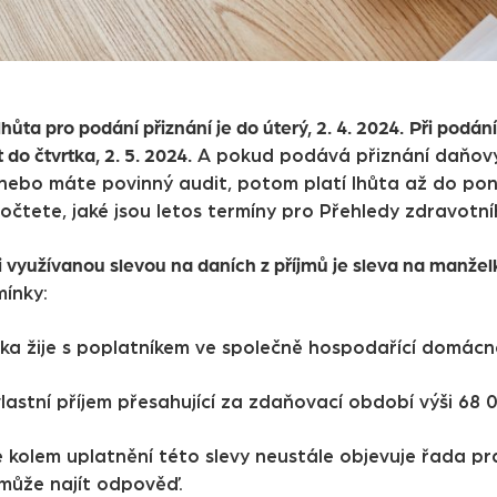
hůta pro podání přiznání je do úterý, 2. 4. 2024.
Při podán
 do čtvrtka, 2. 5. 2024.
A pokud podává přiznání daňový
nebo máte povinný audit, potom platí lhůta až do pond
očtete, jaké jsou letos termíny pro Přehledy zdravotníh
i využívanou slevou na daních z příjmů je sleva na manžel
ínky:
ka žije s poplatníkem ve společně hospodařící domácn
astní příjem přesahující za zdaňovací období výši 68 0
e kolem uplatnění této slevy neustále objevuje řada pr
ůže najít odpověď.