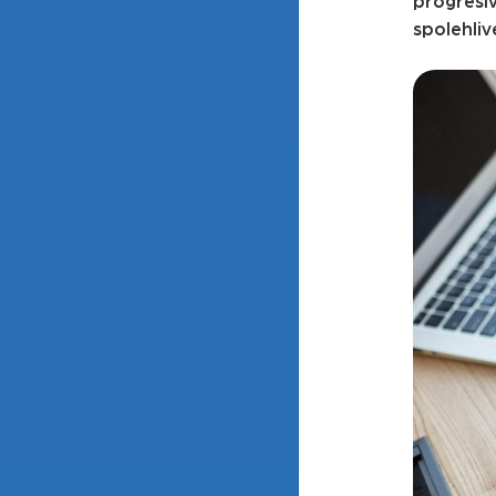
progresi
spolehli