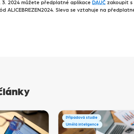
. 3. 2024 můžete předplatné aplikace
DAUČ
zakoupit s
kód ALICEBREZEN2024. Sleva se vztahuje na předplat
články
Případová studie
Umělá inteligence