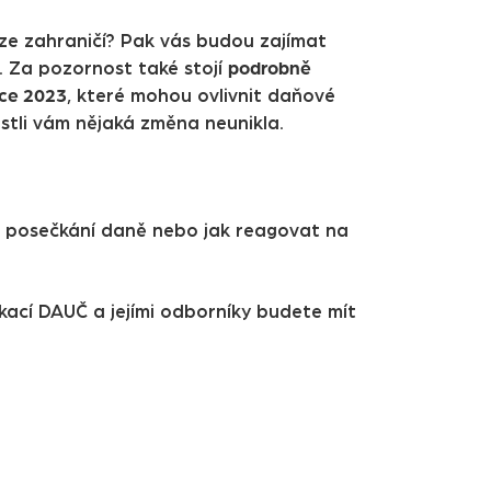
 ze zahraničí? Pak vás budou zajímat
podrobně
t. Za pozornost také stojí
oce 2023
, které mohou ovlivnit daňové
estli vám nějaká změna neunikla.
 o posečkání daně nebo jak reagovat na
kací DAUČ a jejími odborníky budete mít