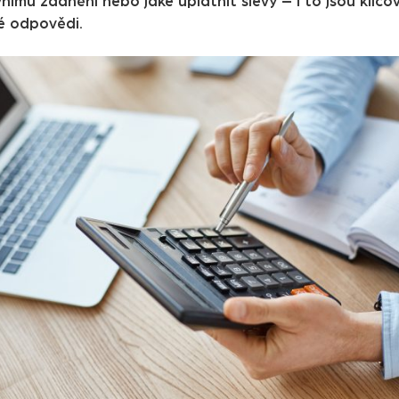
vnímu zdanění nebo jaké uplatnit slevy – i to jsou klí
vé odpovědi.