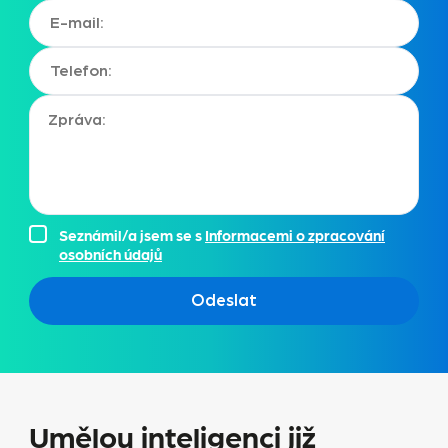
Seznámil/a jsem se s
Informacemi o zpracování
osobních údajů
Odeslat
Umělou inteligenci již