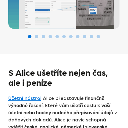
S Alice ušetříte nejen čas,
ale i peníze
finančně
Účetní nástroj
Alice představuje
výhodné řešení
ušetří cestu k vaší
, které vám
účetní nebo hodiny nudného přepisování údajů
z
daňových dokladů. Alice je navíc schopná
vytěžit české, anglické, německé i slovenské