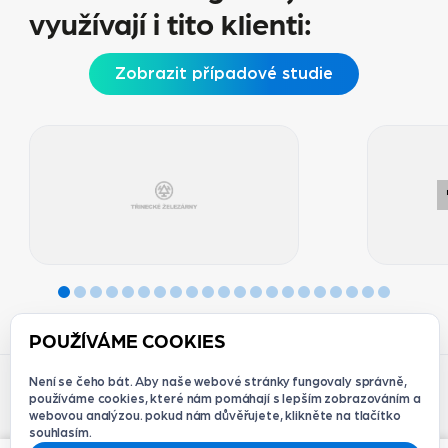
využívají i tito klienti:
Zobrazit případové studie
POUŽÍVÁME COOKIES
Není se čeho bát. Aby naše webové stránky fungovaly správně,
používáme cookies, které nám pomáhají s lepším zobrazováním a
webovou analýzou. pokud nám důvěřujete, klikněte na tlačítko
© 2012-2026 Redque s.r.o. | Držitelé
souhlasím.
ISO/IEC 27001:2023