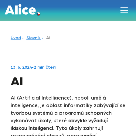
Úvod
Slovník
AI
13. 6. 2024
•
2 min čtení
AI
AI (Artificial Intelligence), neboli umělá
inteligence, je oblast informatiky zabývající se
tvorbou systémů a programů schopných
obvykle vyžadují
vykonávat úkoly, které
lidskou inteligenci
. Tyto úkoly zahrnují
rozpoznávání obrazů, porozumění