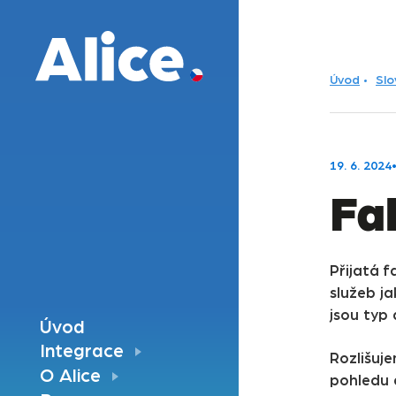
Úvod
Slo
19. 6. 2024
Fa
Přijatá 
služeb j
jsou typ 
Úvod
Integrace
Rozlišuj
O Alice
pohledu 