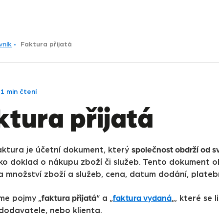
vník
Faktura přijatá
•
1 min čtení
ktura přijatá
společnost obdrží od 
faktura je účetní dokument, který
ako doklad o nákupu zboží či služeb. Tento dokument o
a množství zboží a služeb, cena, datum dodání, plateb
faktura přijatá
faktura vydaná
eme pojmy „
“ a „
„, které se 
dodavatele, nebo klienta.