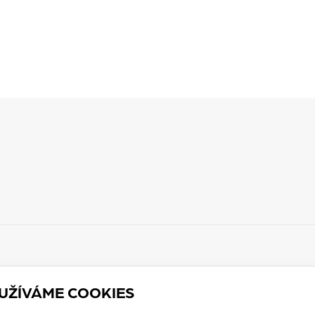
 s.r.o. | Držitelé
ISO/IEC 27001:2023
UŽÍVÁME COOKIES