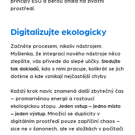
principy ESG a berou ohled na životní
prostředí.
Digitalizujte ekologicky
Začněte procesem, nikoliv nástrojem.
Myšlenka, že integrací nového nástroje něco
Sledujte
zlepšíte, vás přivede do slepé uličky.
tok dokladů
, kdo s nimi pracuje, kolikrát se jich
dotkne a kde vznikají nejčastější chyby.
Každý krok navíc znamená další zbytečný čas
– promarněnou energii a rostoucí
Jeden vstup – jedno místo
ekologickou stopu.
– jeden výstup.
Množící se duplicity v
digitálním prostředí pouze zapříčiní chaos –
sice ne v šanonech, ale ve složkách v počítači.