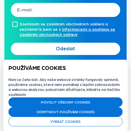
Souhlasím se zasíláním obchodních sdělení a
seznámil/a jsem se s
Informacemi o souhlasu se
zasíláním obchodních sdělení
Odeslat
POUŽÍVÁME COOKIES
Není se čeho bát. Aby naše webové stránky fungovaly správně,
používáme cookies, které nám pomáhají s lepším zobrazováním
a webovou analýzou. pokud nám důvěřujete, klikněte na tlačítko
souhlasím.
© 2012-2026 Redque s.r.o. | Držitelé
ISO/IEC 27001:2023
POVOLIT VŠECHNY COOKIES
ODMÍTNOUT POUŽÍVÁNÍ COOKIES
Vyzkoušet zdarma
VYBRAT COOKIES