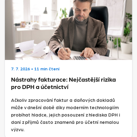
7. 7. 2026
•
11 min čtení
Nástrahy fakturace: Nejčastější rizika
pro DPH a účetnictví
Ačkoliv zpracování faktur a daňových dokladů
může v dnešní době díky moderním technologiím
probíhat hladce, jejich posouzení z hlediska DPH i
daní z příjmů často znamená pro účetní nemalou
výzvu.